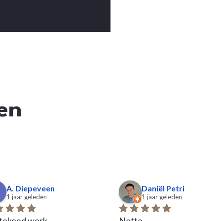
en
A. Diepeveen
Daniël Petri
1 jaar geleden
1 jaar geleden
tekend werk 
Nette 