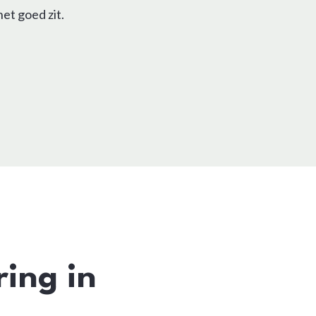
et goed zit.
ring in