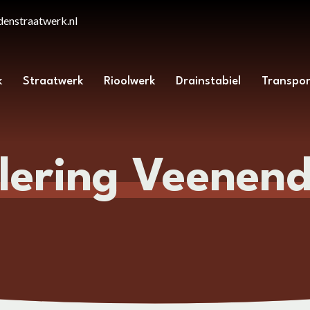
enstraatwerk.nl
k
Straatwerk
Rioolwerk
Drainstabiel
Transpor
lering Veenen