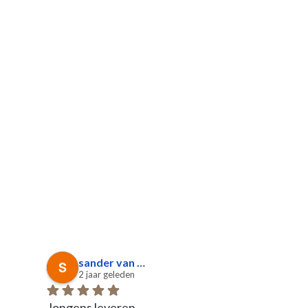
sander van Dorresteijn
2 jaar geleden
3 jaar gel
Jongens leveren 