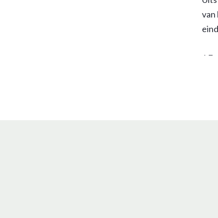
van 
eind
J.E.
Gron
Stra
bij o
nie
g he
gron
stra
verz
opri
keer