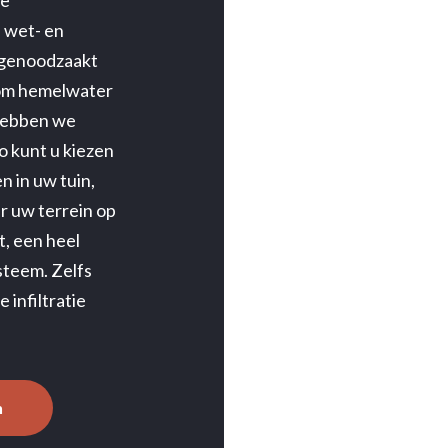
de
 wet- en
r genoodzaakt
 om hemelwater
 hebben we
o kunt u kiezen
n in uw tuin,
er uw terrein op
t, een heel
steem. Zelfs
 infiltratie
n