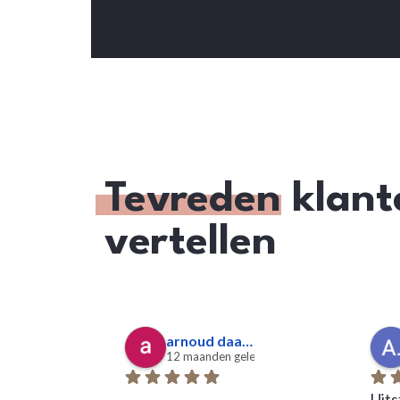
Tevreden
klant
vertellen
arnoud daalen
12 maanden geleden
Uits