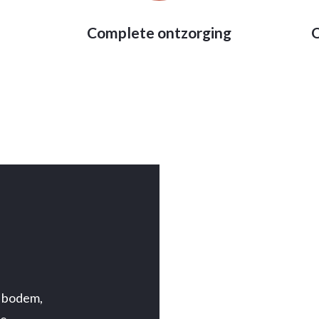
Complete ontzorging
O
e bodem,