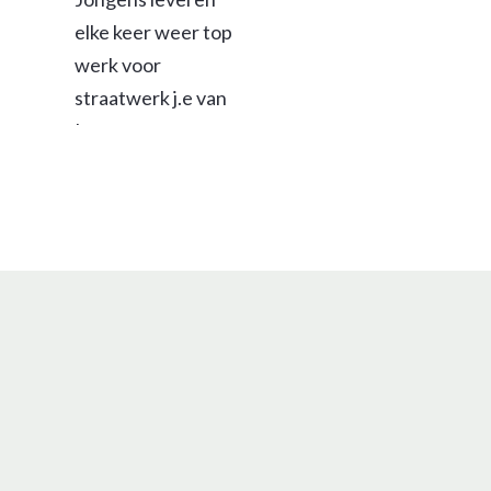
elke keer weer top 
werk voor 
straatwerk j.e van 
Laar.