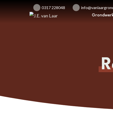
0317 228048
info@vanlaargrond
Grondwer
R