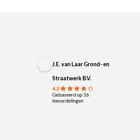
J.E. van Laar Grond- en
Straatwerk B.V.
4.3
Gebaseerd op 16
beoordelingen