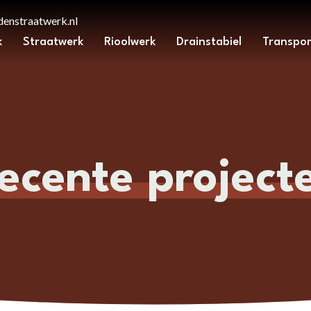
enstraatwerk.nl
k
Straatwerk
Rioolwerk
Drainstabiel
Transpor
ecente project