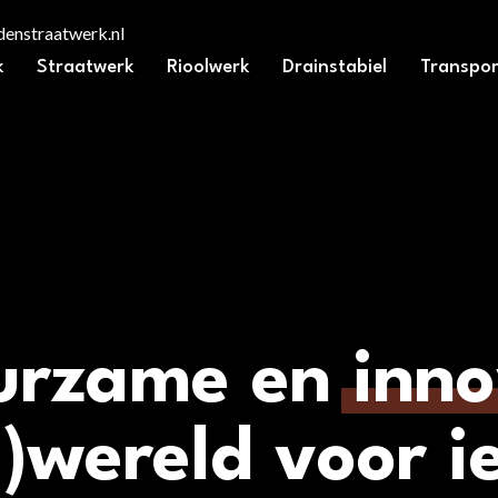
enstraatwerk.nl
k
Straatwerk
Rioolwerk
Drainstabiel
Transpor
urzame en
inno
n)wereld voor i