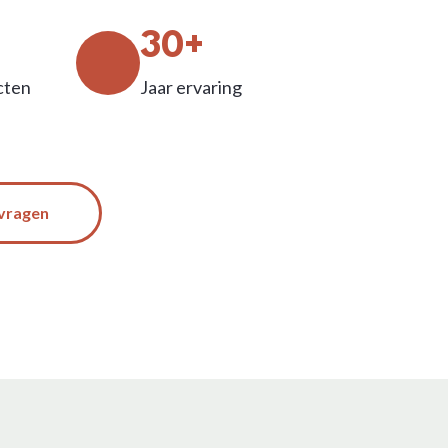
30+
cten
Jaar ervaring
nvragen