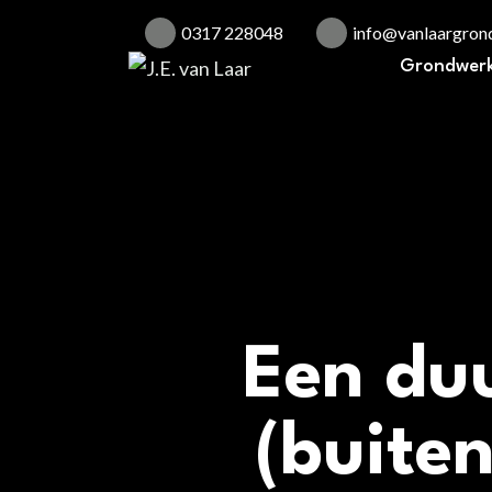
0317 228048
info@vanlaargrond
Grondwer
Een du
(buite