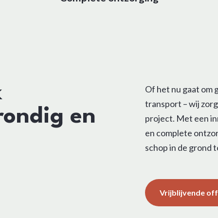
k
Of het nu gaat om g
transport – wij zo
rondig en
project. Met een i
en complete ontzo
schop in de grond t
Vrijblijvende o