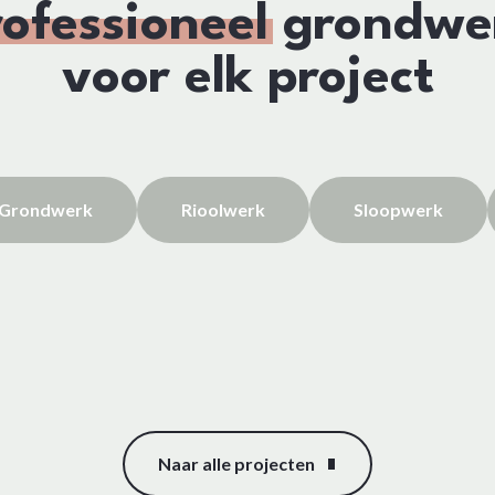
rofessioneel
grondwe
voor elk project
Grondwerk
Rioolwerk
Sloopwerk
Naar alle projecten