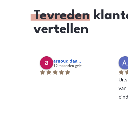
Tevreden
klant
vertellen
arnoud daalen
12 maanden geleden
Uits
van 
eind
J.E.
Gron