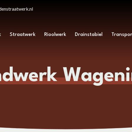
enstraatwerk.nl
k
Straatwerk
Rioolwerk
Drainstabiel
Transpor
ndwerk Wageni