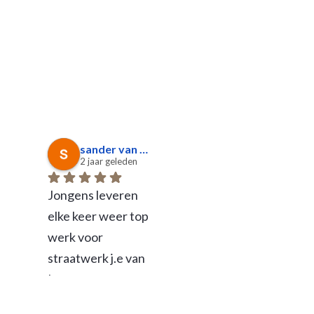
sander van Dorresteijn
2 jaar geleden
3 jaar gel
Jongens leveren 
elke keer weer top 
werk voor 
straatwerk j.e van 
Laar.