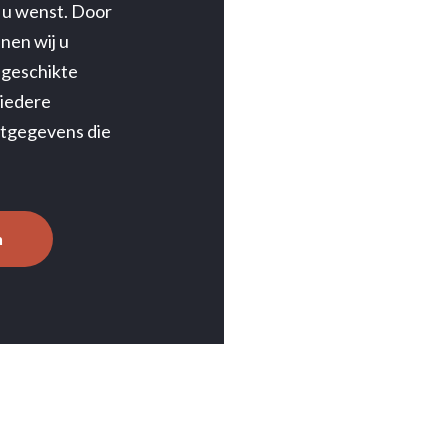
 u wenst. Door
nen wij u
 geschikte
n iedere
ctgegevens die
.
n