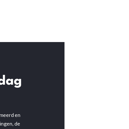
kdag
omeerd en
ningen, de