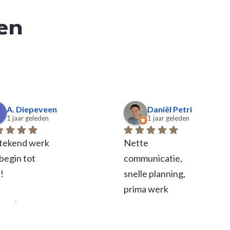
en
A. Diepeveen
Daniël Petri
1 jaar geleden
1 jaar geleden
tekend werk 
Nette 
begin tot 
communicatie, 
!
snelle planning, 
prima werk
 van Laar 
d- en 