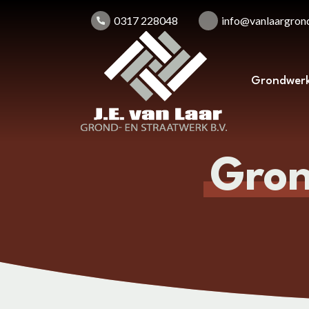
0317 228048
info@vanlaargrond
Grondwer
Gro